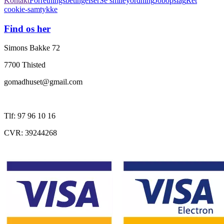
Kontakt
Forretningsbetingelser
Se smileyordning
Jobopslag
Ret
cookie-samtykke
Find os her
Simons Bakke 72
7700 Thisted
gomadhuset@gmail.com
Tlf: 97 96 10 16
CVR: 39244268