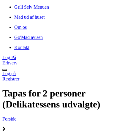
Grill Selv Menuen
Mad ud af huset
Om os
Go'Mad avisen
Kontakt
Log På
Erhverv
Log på
Registrer
Tapas for 2 personer
(Delikatessens udvalgte)
Forside