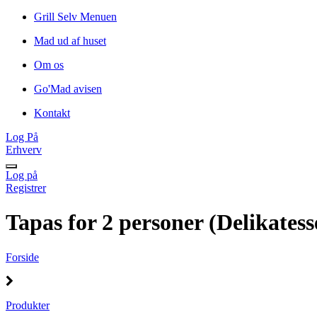
Grill Selv Menuen
Mad ud af huset
Om os
Go'Mad avisen
Kontakt
Log På
Erhverv
Log på
Registrer
Tapas for 2 personer (Delikatess
Forside
Produkter