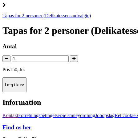
Tapas for 2 personer (Delikatessens udvalgte)
Tapas for 2 personer (Delikatess
Antal
Pris
150
,
-
kr.
Læg i kurv
Information
Kontakt
Forretningsbetingelser
Se smileyordning
Jobopslag
Ret cookie
Find os her