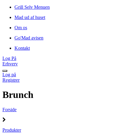
Grill Selv Menuen
Mad ud af huset
Om os
Go'Mad avisen
Kontakt
Log På
Erhverv
Log på
Registrer
Brunch
Forside
Produkter