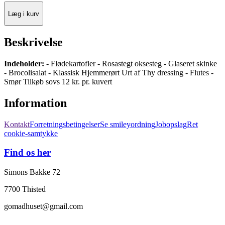
Læg i kurv
Beskrivelse
Indeholder:
- Flødekartofler - Rosastegt oksesteg - Glaseret skinke
- Brocolisalat - Klassisk Hjemmerørt Urt af Thy dressing - Flutes -
Smør Tilkøb sovs 12 kr. pr. kuvert
Information
Kontakt
Forretningsbetingelser
Se smileyordning
Jobopslag
Ret
cookie-samtykke
Find os her
Simons Bakke 72
7700 Thisted
gomadhuset@gmail.com