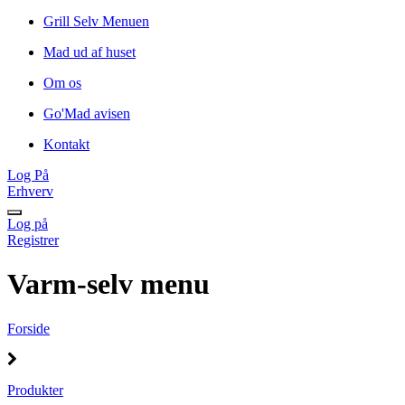
Grill Selv Menuen
Mad ud af huset
Om os
Go'Mad avisen
Kontakt
Log På
Erhverv
Log på
Registrer
Varm-selv menu
Forside
Produkter