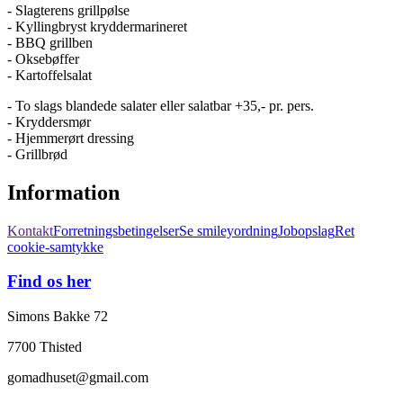
- Slagterens grillpølse
- Kyllingbryst kryddermarineret
- BBQ grillben
- Oksebøffer
- Kartoffelsalat
- To slags blandede salater eller salatbar +35,- pr. pers.
- Kryddersmør
- Hjemmerørt dressing
- Grillbrød
Information
Kontakt
Forretningsbetingelser
Se smileyordning
Jobopslag
Ret
cookie-samtykke
Find os her
Simons Bakke 72
7700 Thisted
gomadhuset@gmail.com