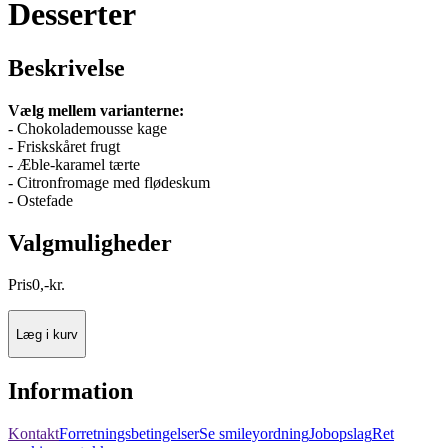
Desserter
Beskrivelse
Vælg mellem varianterne:
- Chokolademousse kage
- Friskskåret frugt
- Æble-karamel tærte
- Citronfromage med flødeskum
- Ostefade
Valgmuligheder
Pris
0
,
-
kr.
Læg i kurv
Information
Kontakt
Forretningsbetingelser
Se smileyordning
Jobopslag
Ret