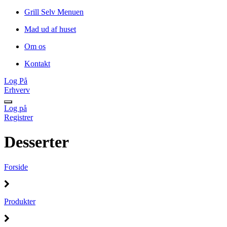
Grill Selv Menuen
Mad ud af huset
Om os
Kontakt
Log På
Erhverv
Log på
Registrer
Desserter
Forside
Produkter